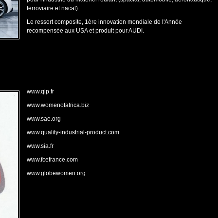
ferroviaire et nacal).
Le ressort composite, 1ère innovation mondiale de l'Année
recompensée aux USA et produit pour AUDI.
www.qip.fr
www.womenofafrica.biz
www.sae.org
www.quality-industrial-product.com
www.sia.fr
www.fcefrance.com
www.globewomen.org