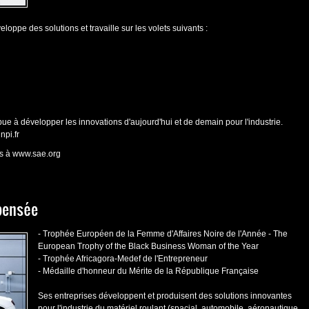
loppe des solutions et travaille sur les volets suivants :
ribue à développer les innovations d'aujourd'hui et de demain pour l'industrie.
npi.fr
es à
www.sae.org
pensée
- Trophée Européen de la Femme d'Affaires Noire de l'Année - The
European Trophy of the Black Business Woman of the Year
- Trophée Africagora-Medef de l'Entrepreneur
- Médaille d'honneur du Mérite de la République Française
Ses entreprises développent et produisent des solutions innovantes
pour l'industrie du matériel roulant (spacial, automobile, aéronautique,